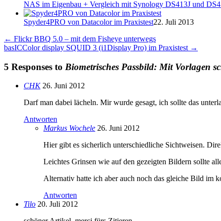
NAS im Eigenbau + Vergleich mit Synology DS413J und DS
Spyder4PRO von Datacolor im Praxistest
22. Juli 2013
←
Flickr BBQ 5.0 – mit dem Fisheye unterwegs
basICColor display SQUID 3 (i1Display Pro) im Praxistest
→
5 Responses to
Biometrisches Passbild: Mit Vorlagen s
CHK
26. Juni 2012
Darf man dabei lächeln. Mir wurde gesagt, ich sollte das unter
Antworten
Markus Wochele
26. Juni 2012
Hier gibt es sicherlich unterschiedliche Sichtweisen. Dir
Leichtes Grinsen wie auf den gezeigten Bildern sollte al
Alternativ hatte ich aber auch noch das gleiche Bild im ko
Antworten
Tilo
20. Juli 2012
schöner Artikel, merci fürs Zitieren.