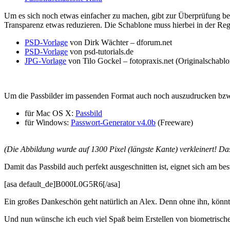
Um es sich noch etwas einfacher zu machen, gibt zur Überprüfung ber
Transparenz etwas reduzieren. Die Schablone muss hierbei in der Rege
PSD-Vorlage
von Dirk Wächter – dforum.net
PSD-Vorlage
von psd-tutorials.de
JPG-Vorlage
von Tilo Gockel – fotopraxis.net (Originalschab
Um die Passbilder im passenden Format auch noch auszudrucken bzw.
für Mac OS X:
Passbild
für Windows:
Passwort-Generator v4.0b
(Freeware)
(Die Abbildung wurde auf 1300 Pixel (längste Kante) verkleinert! Das 
Damit das Passbild auch perfekt ausgeschnitten ist, eignet sich am b
[asa default_de]B000L0G5R6[/asa]
Ein großes Dankeschön geht natürlich an Alex. Denn ohne ihn, könnte 
Und nun wünsche ich euch viel Spaß beim Erstellen von biometrische